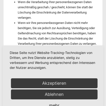
Wenn die Verarbeitung Ihrer personenbezogenen Daten
unrechtmäßig geschah / geschieht, können Sie statt der
Löschung die Einschränkung der Datenverarbeitung
verlangen.
Wenn wir Ihre personenbezogenen Daten nicht mehr
benötigen, Sie sie jedoch zur Ausübung, Verteidigung oder
Geltendmachung von Rechtsansprüchen benötigen, haben
Sie das Recht, statt der Löschung die Einschränkung der
Verarbeitung Ihrer personenbezogenen Daten zu verlangen.
Wenn Sie einen Widerspruch nach Art. 21 Abs. 1 DSGVO
Diese Seite nutzt Website-Tracking-Technologien von
eingelegt haben, muss eine Abwägung zwischen Ihren und
Dritten, um ihre Dienste anzubieten, stetig zu
unseren Interessen vorgenommen werden. Solange noch
verbessern und Werbung entsprechend den Interessen
nicht feststeht, wessen Interessen überwiegen, haben Sie
der Nutzer anzuzeigen.
das Recht, die Einschränkung der Verarbeitung Ihrer
personenbezogenen Daten zu verlangen.
Akzeptieren
Wenn Sie die Verarbeitung Ihrer personenbezogenen Daten
eingeschränkt haben, dürfen diese Daten – von ihrer Speicherung
Ablehnen
abgesehen – nur mit Ihrer Einwilligung oder zur Geltendmachung,
Ausübung oder Verteidigung von Rechtsansprüchen oder zum
mehr
Schutz der Rechte einer anderen natürlichen oder juristischen