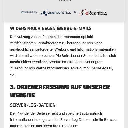
Person oder aus Gründen eines wichtigen öffentlichen Interesses
der Europäischen Union oder eines Mitgliedstaats verarbeitet
Powered by
&
werden.
WIDERSPRUCH GEGEN WERBE-E-MAILS
Der Nutzung von im Rahmen der Impressumspflicht
veröffentlichten Kontaktdaten zur Übersendung von nicht
ausdrücklich angeforderter Werbung und Informationsmaterialien
wird hiermit widersprochen. Die Betreiber der Seiten behalten sich
ausdrücklich rechtliche Schritte im Falle der unverlangten
Zusendung von Werbeinformationen, etwa durch Spam-E-Mails,
vor.
3. DATENERFASSUNG AUF UNSERER
WEBSITE
SERVER-LOG-DATEIEN
Der Provider der Seiten erhebt und speichert automatisch
Informationen in so genannten Server-Log-Dateien, die Ihr Browser
automatisch an uns übermittelt. Dies sind: