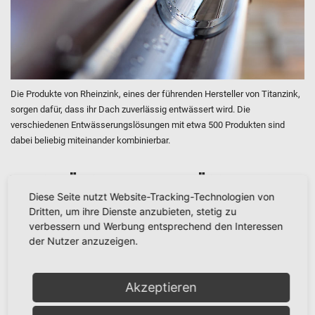
Die Produkte von Rheinzink, eines der führenden Hersteller von Titanzink,
sorgen dafür, dass ihr Dach zuverlässig entwässert wird. Die
verschiedenen Entwässerungslösungen mit etwa 500 Produkten sind
dabei beliebig miteinander kombinierbar.
VORGEHÄNGTE DACH­ENT­WÄSSERUNG
Diese Seite nutzt Website-Tracking-Technologien von
Dritten, um ihre Dienste anzubieten, stetig zu
Die klassische Halbrunde Rinne ist und bleibt die wirtschaftlichste
verbessern und Werbung entsprechend den Interessen
Entwässerungslösung. Das Material Titanzink ist dabei nahezu
der Nutzer anzuzeigen.
wartungsfrei.
Halbrunde Rinne
Akzeptieren
Kastenrinne
Steckrinne