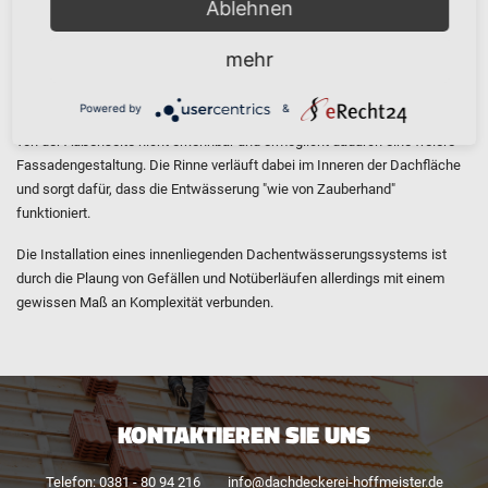
Ablehnen
INNENLIEGENDE DACH­ENT­WÄSSE­RUNG
mehr
Powered by
&
Der Reiz einer innenliegenden Dachrinne ist ihre Unauffälligkeit. Sie ist
von der Außenseite nicht erkennbar und ermöglicht dadurch eine freiere
Fassadengestaltung. Die Rinne verläuft dabei im Inneren der Dachfläche
und sorgt dafür, dass die Entwässerung "wie von Zauberhand"
funktioniert.
Die Installation eines innenliegenden Dachentwässerungssystems ist
durch die Plaung von Gefällen und Notüberläufen allerdings mit einem
gewissen Maß an Komplexität verbunden.
KONTAKTIEREN SIE UNS
Telefon: 0381 - 80 94 216
info@dachdeckerei-hoffmeister.de