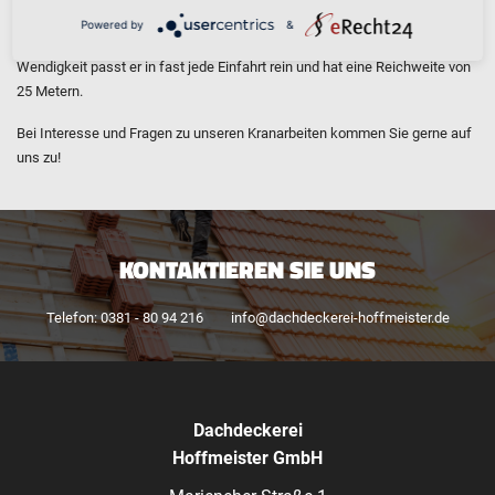
oftmals schmal gebaut, sodass er sich durch seine schlanke
Powered by
&
Konstruktion ideal für Kranarbeiten dieser Art anbietet! Dank seiner
Wendigkeit passt er in fast jede Einfahrt rein und hat eine Reichweite von
25 Metern.
Bei Interesse und Fragen zu unseren Kranarbeiten kommen Sie gerne auf
uns zu!
KONTAKTIEREN SIE UNS
Telefon: 0381 - 80 94 216
info@dachdeckerei-hoffmeister.de
Dachdeckerei
Hoffmeister GmbH